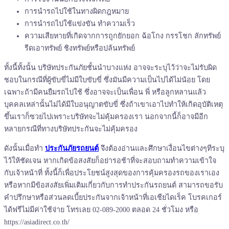
การนำรถไปใช้ในทางผิดกฎหมาย
การนำรถไปใช้แข่งขัน ทำความเร็ว
ความเสียหายที่เกิดจากการถูกยักยอก ฉ้อโกง กรรโชก ลักทรัพย์
รีดเอาทรัพย์ ชิงทรัพย์หรือปล้นทรัพย์
ทั้งนี้ทั้งนั้น บริษัทประกันภัยชั้นนำบางแห่ง อาจจะระบุไว้ว่าจะไม่รับผิด
ชอบในกรณีที่ผู้ขับขี่ไม่มีใบขับขี่ ซึ่งมันมีความเป็นไปได้ไม่น้อย โดย
เฉพาะถ้ามีคนยืมรถไปใช้ ซึ่งอาจจะเป็นเพื่อน พี่ หรือลูกหลานแล้ว
บุคคลเหล่านั้นไม่ได้มีใบอนุญาตขับขี่ ซึ่งถ้าเขาเอาไปทำให้เกิดอุบัติเหตุ
ขึ้นเราก็ซวยไปเพราะบริษัทจะไม่คุ้มครองเรา นอกจากนี้ก็อาจมีอีก
หลายกรณีที่ทางบริษัทประกันจะไม่คุ้มครอง
ดังนั้นเมื่อทำ
ประกันภัยรถยนต์
จึงต้องอ่านและศึกษาเงื่อนไขต่างๆทีระบุ
ไว้ให้ชัดเจน หากเกิดข้อสงสัยก็อย่ารอช้าที่จะสอบถามทำความเข้าใจ
กับเจ้าหน้าที่ ทั้งนี้ก็เพื่อประโยชน์สูงสุดของการคุ้มครองรถของเราเอง
หรือหากมีข้อสงสัยเพิ่มเติมเกี่ยวกับการทำประกันรถยนต์ สามารถขอรับ
คำปรึกษาหรือส่วนลดเบี้ยประกันจากเจ้าหน้าที่เอเชียไดเร็ค โบรคเกอร์
ได้ฟรีไม่มีค่าใช้จ่าย โทรเลย 02-089-2000 ตลอด 24 ชั่วโมง หรือ
https://asiadirect.co.th/