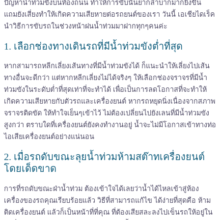
ปัญหาน้ำท่วมขังบนท้องถนน ทำให้การขับนั้นยากลำบากมากยิ่งขึ้น
แถมยังเสี่ยงทำให้เกิดความเสียหายต่อรถยนต์ของเรา วันนี้ เอเชียไดเร็ค
นำวิธีการขับรถในช่วงหน้าฝนน้ำท่วมมาฝากทุกๆคนค่ะ
1. เลือกช่องทางเดินรถที่มีน้ำท่วมขังต่ำที่สุด
หากสามารถหลีกเลี่ยงเส้นทางที่มีน้ำท่วมขังได้ ก็แนะนำให้เลี่ยงไปเส้น
ทางอื่นจะดีกว่า แต่หากหลีกเลี่ยงไม่ได้จริงๆ ให้เลือกช่องจราจรที่มีน้ำ
ท่วมขังในระดับต่ำที่สุดเท่าที่จะทำได้ เพื่อเป็นการลดโอกาสที่จะทำให้
เกิดความเสียหายกับตัวรถและเครื่องยนต์ หากรถหยุดนิ่งเนื่องจากสภาพ
จราจรติดขัด ให้ทำใจเย็นๆเข้าไว้ ไม่ต้องเปลี่ยนไปยังเลนที่มีน้ำท่วมขัง
สูงกว่า ตราบใดที่เครื่องยนต์ยังคงทำงานอยู่ น้ำจะไม่มีโอกาสเข้าทางท่อ
ไอเสียเครื่องยนต์อย่างแน่นอน
2. เมื่อรถดับขณะลุยน้ำท่วมห้ามสต๊าทเครื่องยนต์
โดยเด็ดขาด
การที่รถดับขณะฝ่าน้ำท่วม ต้องเข้าใจได้เลยว่าน้ำได้ไหลเข้าสู่ห้อง
เครื่องของรถคุณเรียบร้อยแล้ว วิธีที่สามารถแก้ไข ได้ง่ายที่สุดคือ ห้าม
ติดเครื่องยนต์ แล้วก็เป็นหน้าที่ที่คุณ ที่ต้องเสียสละลงไปเข็นรถให้อยู่ใน