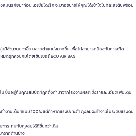
บถุงลมนิรภัยมาก่อน เอเชียไดเร็ค จะมาอธิบายให้คุณได้เข้าใจไปทีละสเต็ปพร้อม
รุ่นมีจำนวนมากขึ้น หลายตำแหน่งมากขึ้น เพื่อให้สามารถป้องกันการเกิด
ั้งหมดถูกควบคุมโดยเซ็นเซอร์ ECU AIR BAG
้นอยู่กับคุณสมบัติที่ถูกตั้งค่ามาจากโรงงานผลิต ซึ่งรายละเอียดเพิ่มเติม
จะทำงานเต็มที่แบบ 100% แต่ถ้าหากแรงปะทะต่ำ ถุงลมจะทำงานในระดับแรงดัน
มากระทบกับถุงลมได้ดีขึ้นกว่าเดิม
มาจากด้านข้าง