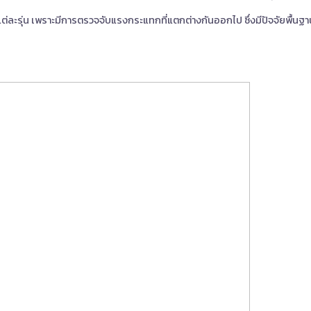
ต่ละรุ่น เพราะมีการตรวจจับแรงกระแทกที่แตกต่างกันออกไป ซึ่งมีปัจจัยพื้นฐา