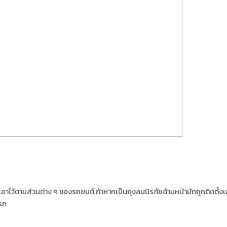
้งเอาไว้ตามส่วนต่าง ๆ ของรถยนต์ ถ้าหากเป็นถุงลมนิรภัยด้านหน้ามักถูกติดตั
ูรถ