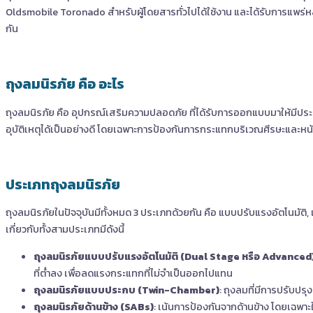
Oldsmobile Toronado สำหรับผู้โดยสารทั่วไปได้ใช้งาน และได้รับการแพร่หลายต
กัน
ถุงลมนิรภัย คือ อะไร
ถุงลมนิรภัย คือ อุปกรณ์เสริมความปลอดภัย ที่ได้รับการออกแบบมาให้มีประสิ
อุบัติเหตุได้เป็นอย่างดี โดยเฉพาะการป้องกันการกระแทกบริเวณศีรษะและห
ประเภทถุงลมนิรภัย
ถุงลมนิรภัยในปัจจุบันมีทั้งหมด 3 ประเภทด้วยกัน คือ แบบปรับแรงอัตโนมัติ
เกี่ยวกับทั้งสามประเภทมีดังนี้
ถุงลมนิรภัยแบบปรับแรงอัตโนมัติ (Dual Stage หรือ Advanced
ที่ต่ำลง เพื่อลดแรงกระแทกที่ไม่จำเป็นออกไปแทน
ถุงลมนิรภัยแบบประกบ (Twin-Chamber)
: ถุงลมที่มีการปรับปร
ถุงลมนิรภัยด้านข้าง (SABs)
: เน้นการป้องกันจากด้านข้าง โดยเฉพา